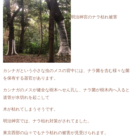
明治神宮のナラ枯れ被害
カシナガという小さな虫のメスの背中には、ナラ菌を含む様々な菌
を保有する器官があります。
カシナガのメスが健全な樹木へせん孔し、ナラ菌が樹木内へ入ると
道管が水切れを起こして
木が枯れてしまうそうです。
明治神宮では、ナラ枯れ対策がされてました。
東京西部の山々でもナラ枯れの被害が見受けられます。